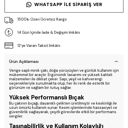
WHATSAPP ILE SIPARIŞ VER
1500₺ Üzeri Ücretsiz Kargo
14 Gün İçinde İade & Değişim İmkânı
12'ye Varan Taksit İmkânı
Ürün Açıklaması
Venge saplı minik çakı, doğa yürüyüşleri ve günlük kullanım için
mükemmel bir araçtır. Ergonomik tasarımı ve yüksek kaliteli
malzemeleri ile dikkat çeker. Sapı, yeşil ve kahverengi
seçenekleriyle sunulmakta olup, her iki renk de estetik bir
görünüm ve sağlam bir tutuş sağlar.
Yüksek Performanslı Bıçak
Bu çakının bıçağı, dayanıklı çelikten üretilmiştir ve keskinliği ile
uzun ömürlü kullanım sunar. Kesim işlemlerinde hassasiyet ve
güvenilirlik sağlayarak, çeşitli görevlerde etkili bir performans
sergiler.
Taşınabilirlik ve Kullanım Kolaylığı