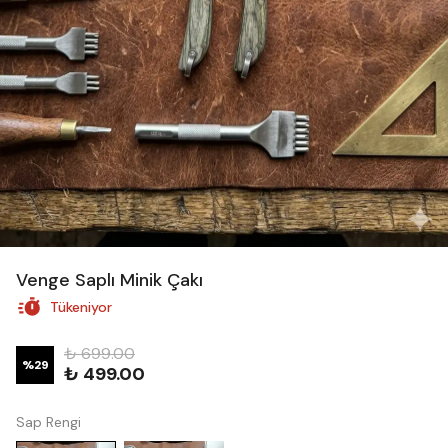
Venge Saplı Minik Çakı
Tükeniyor
₺ 699.00
%
29
₺ 499.00
Sap Rengi