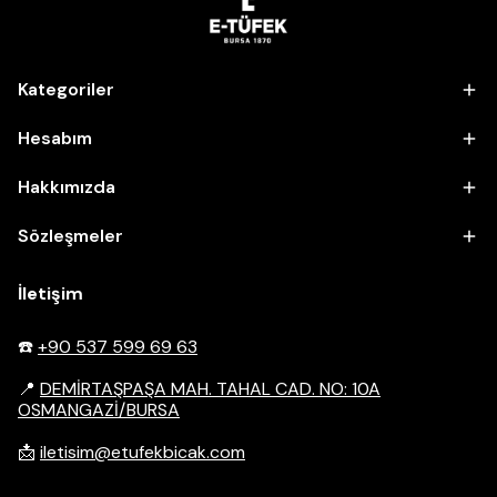
Kategoriler
Hesabım
Hakkımızda
Sözleşmeler
İletişim
☎️
+90 537 599 69 63
📍
DEMİRTAŞPAŞA MAH. TAHAL CAD. NO: 10A
OSMANGAZİ/BURSA
📩
iletisim@etufekbicak.com