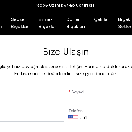
ÜYELERE ÖZEL HER ALIŞVERİŞTE EK %5 İNDİ
Sebze
Ekmek
Döner
Çakılar
Bıçak
ı
Bıçakları
Bıçakları
Bıçakları
Setler
Bize Ulaşın
şikayetiniz paylaşmak isterseniz, "İletişim Formu"nu doldurarak biz
En kısa sürede değerlendirip size geri döneceğiz.
*
Soyad
Telefon