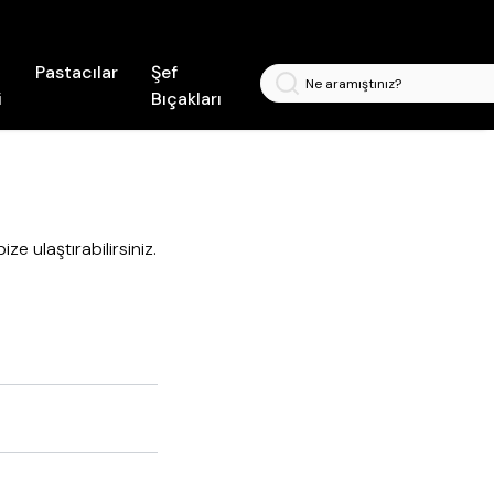
RİM!
Pastacılar
Şef
i
Bıçakları
e ulaştırabilirsiniz.