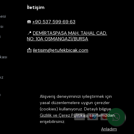
İletişim
esi
☎️
+90 537 599 69 63
sı
📍
DEMİRTAŞPAŞA MAH. TAHAL CAD.
i
NO: 10A OSMANGAZİ/BURSA
📩
iletisim@etufekbicak.com
kası
ez
u
Alışveriş deneyiminizi iyileştirmek için
yasal düzenlemelere uygun çerezler
(cookies) kullanıyoruz. Detaylı bilgiye
Gizlilik ve Çerez Politikası
sayfamızdan
erişebilirsiniz.
Anladım