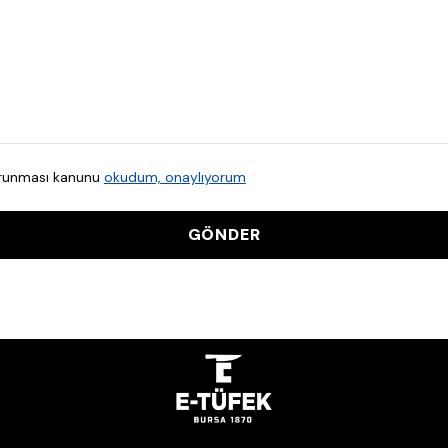
korunması kanunu
okudum, onaylıyorum
GÖNDER