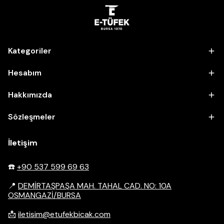
Kategoriler
Hesabım
Hakkımızda
Sözleşmeler
İletişim
☎️
+90 537 599 69 63
📍
DEMİRTAŞPAŞA MAH. TAHAL CAD. NO: 10A
OSMANGAZİ/BURSA
📩
iletisim@etufekbicak.com