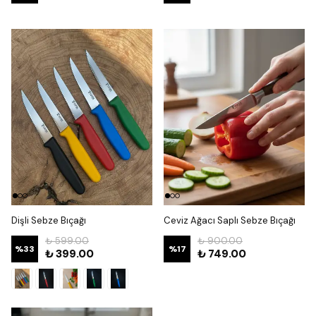
Dişli Sebze Bıçağı
Ceviz Ağacı Saplı Sebze Bıçağı
₺ 599.00
₺ 900.00
%
33
%
17
₺ 399.00
₺ 749.00