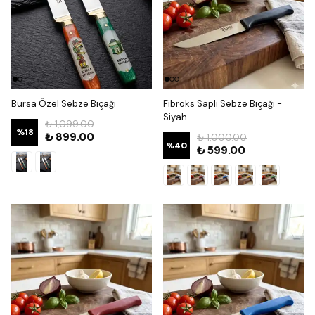
Bursa Özel Sebze Bıçağı
Fibroks Saplı Sebze Bıçağı -
Siyah
₺ 1,099.00
%
18
₺ 899.00
₺ 1,000.00
%
40
₺ 599.00