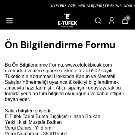
ÜYELERE ÖZEL HER ALIŞVERİŞTE EK %5 İNDİRİM!
0
Ön Bilgilendirme Formu
Bu Ön Bilgilendirme Formu, www.etufekbicak.com
üzerinden verilen siparişe ilişkin olarak 6502 sayılı
Tüketicinin Korunması Hakkında Kanun ve Mesafeli
Satışlar Yönetmeliği uyarınca tüketiciyi bilgilendirmek
amacıyla hazırlanmıştır. Alıcı, siparişini onaylayarak bu
formda yer alan tüm bilgileri okuduğunu ve kabul ettiğini
beyan eder.
Satıcı bilgileri şöyledir:
E.Tüfek Tarihi Bursa Bıçakçısı / İhsan Balkan
Yetkili kişi: Mustafa Balkan
Vergi Dairesi: Yıldırım
Vergi Numarası: 1380015567