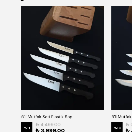
5'li Mutfak Seti Plastik Sap
5'li Mutfa
₺ 4,499.00
₺ 
%
11
%
18
₺ 3,999.00
₺ 