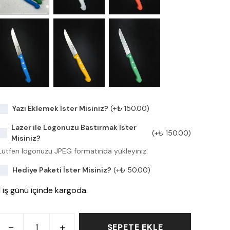
Yazı Eklemek İster Misiniz?
(+
₺ 150.00
)
Lazer ile Logonuzu Bastırmak İster
(+
₺ 150.00
)
Misiniz?
Lütfen logonuzu JPEG formatında yükleyiniz.
Hediye Paketi İster Misiniz?
(+
₺ 50.00
)
1 iş günü içinde kargoda.
SEPETE EKLE