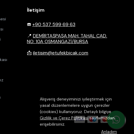
İletişim
esi
☎️
+90 537 599 69 63
sı
📍
DEMİRTAŞPAŞA MAH. TAHAL CAD.
i
NO: 10A OSMANGAZİ/BURSA
📩
iletisim@etufekbicak.com
kası
ez
u
Alışveriş deneyiminizi iyileştirmek için
yasal düzenlemelere uygun çerezler
(cookies) kullanıyoruz. Detaylı bilgiye
Gizlilik ve Çerez Politikası
sayfamızdan
erişebilirsiniz.
Anladım