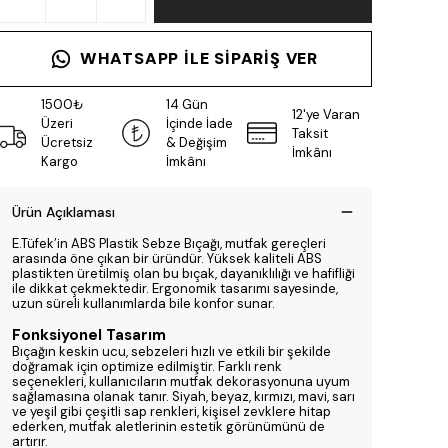
WHATSAPP ILE SIPARIŞ VER
1500₺
14 Gün
12'ye Varan
Üzeri
İçinde İade
Taksit
Ücretsiz
& Değişim
İmkânı
Kargo
İmkânı
Ürün Açıklaması
E.Tüfek’in ABS Plastik Sebze Bıçağı, mutfak gereçleri
arasında öne çıkan bir üründür. Yüksek kaliteli ABS
plastikten üretilmiş olan bu bıçak, dayanıklılığı ve hafifliği
ile dikkat çekmektedir. Ergonomik tasarımı sayesinde,
uzun süreli kullanımlarda bile konfor sunar.
Fonksiyonel Tasarım
Bıçağın keskin ucu, sebzeleri hızlı ve etkili bir şekilde
doğramak için optimize edilmiştir. Farklı renk
seçenekleri, kullanıcıların mutfak dekorasyonuna uyum
sağlamasına olanak tanır. Siyah, beyaz, kırmızı, mavi, sarı
ve yeşil gibi çeşitli sap renkleri, kişisel zevklere hitap
ederken, mutfak aletlerinin estetik görünümünü de
artırır.