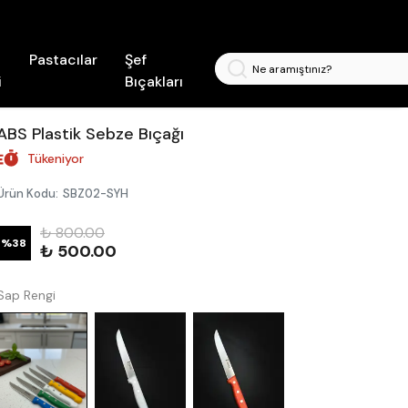
Pastacılar
Şef
i
Bıçakları
ABS Plastik Sebze Bıçağı
Tükeniyor
Ürün Kodu
:
SBZ02-SYH
₺ 800.00
%
38
₺ 500.00
Sap Rengi