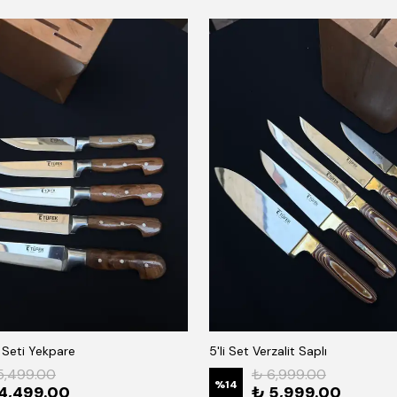
k Seti Yekpare
5'li Set Verzalit Saplı
5,499.00
₺ 6,999.00
%
14
4,499.00
₺ 5,999.00