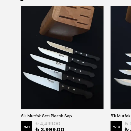
5'li Mutfak Seti Plastik Sap
5'li Mutfa
₺ 4,499.00
₺ 
%
11
%
18
₺ 3,999.00
₺ 