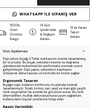
WHATSAPP ILE SIPARIŞ VER
1500₺
14 Gün
12'ye Varan
Üzeri
İçinde İade
Taksit
Ücretsiz
& Değişim
İmkânı
Kargo
İmkânı
Ürün Açıklaması
Dişli sebze bıçağı, E.Tüfek markasının özenle tasarlanmış
bir ürünüdür. Bu bıçak, sebzeleri kesme ve doğrama
işlemlerinde mükemmel bir performans sunmak üzere
geliştirilmiştir. Dişli yapısı, sebzelerin kaymasını
önleyerek daha hassas ve kontrollü bir kesim sağlar.
Ergonomik Tasarım
Bıçağın sapı, kullanıcı konforunu ön planda tutarak
tasarlanmıştır. Siyah, kırmızı, sarı, yeşil ve mavi gibi çeşitli
renk seçenekleri ile estetik bir görünüm sunar. Bu renk
alternatifleri, mutfak dekorasyonuna uyum sağlarken,
kullanıcıların kişisel zevklerine hitap eder.
Kesim Verimliliği