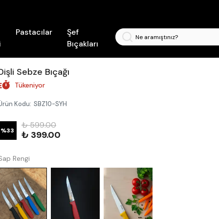
Pastacılar
Şef
i
Bıçakları
Dişli Sebze Bıçağı
Tükeniyor
Ürün Kodu
:
SBZ10-SYH
₺ 599.00
%
33
₺ 399.00
Sap Rengi