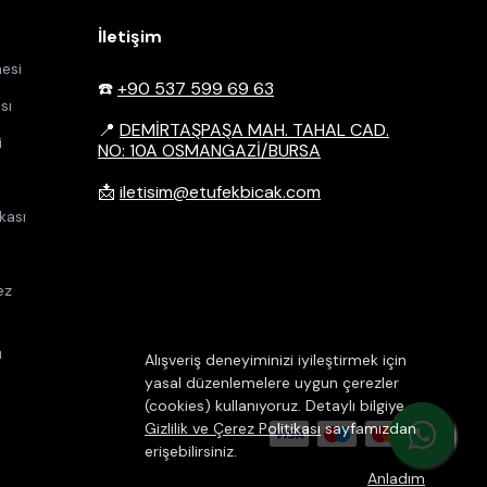
İletişim
esi
☎️
+90 537 599 69 63
sı
📍
DEMİRTAŞPAŞA MAH. TAHAL CAD.
i
NO: 10A OSMANGAZİ/BURSA
📩
iletisim@etufekbicak.com
kası
ez
u
Alışveriş deneyiminizi iyileştirmek için
yasal düzenlemelere uygun çerezler
(cookies) kullanıyoruz. Detaylı bilgiye
Gizlilik ve Çerez Politikası
sayfamızdan
erişebilirsiniz.
Anladım