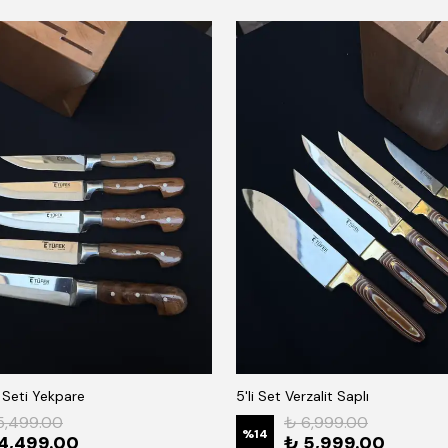
k Seti Yekpare
5'li Set Verzalit Saplı
5,499.00
₺ 6,999.00
%
14
4,499.00
₺ 5,999.00