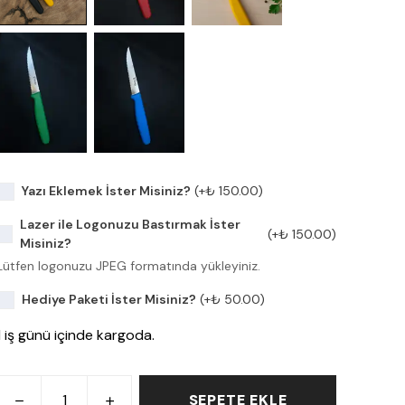
Yazı Eklemek İster Misiniz?
(+
₺ 150.00
)
Lazer ile Logonuzu Bastırmak İster
(+
₺ 150.00
)
Misiniz?
Lütfen logonuzu JPEG formatında yükleyiniz.
Hediye Paketi İster Misiniz?
(+
₺ 50.00
)
1 iş günü içinde kargoda.
SEPETE EKLE