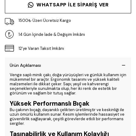
WHATSAPP ILE SIPARIŞ VER
1500₺ Üzeri Ücretsiz Kargo
14 Gün İçinde İade & Değişim İmkânı
12'ye Varan Taksit İmkânı
Ürün Açıklaması
Venge saplı minik çakı, doğa yürüyüşleri ve günlük kullanım için
mükemmel bir araçtır. Ergonomik tasarımı ve yüksek kaliteli
malzemeleri ile dikkat çeker. Sapı, yeşil ve kahverengi
seçenekleriyle sunulmakta olup, her iki renk de estetik bir
görünüm ve sağlam bir tutuş sağlar.
Yüksek Performanslı Bıçak
Bu çakının bıçağı, dayanıklı çelikten üretilmiştir ve keskinliği ile
uzun ömürlü kullanım sunar. Kesim işlemlerinde hassasiyet ve
güvenilirlik sağlayarak, çeşitli görevlerde etkili bir performans
sergiler.
Taşınabilirlik ve Kullanım Kolaylığı