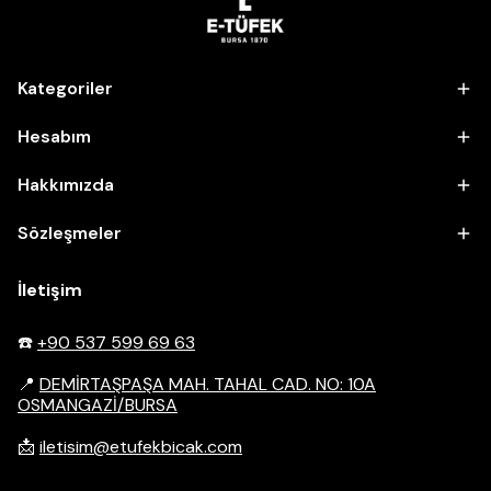
Kategoriler
Hesabım
Hakkımızda
Sözleşmeler
İletişim
☎️
+90 537 599 69 63
📍
DEMİRTAŞPAŞA MAH. TAHAL CAD. NO: 10A
OSMANGAZİ/BURSA
📩
iletisim@etufekbicak.com