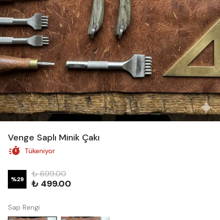
Venge Saplı Minik Çakı
Tükeniyor
₺ 699.00
%
29
₺ 499.00
Sap Rengi