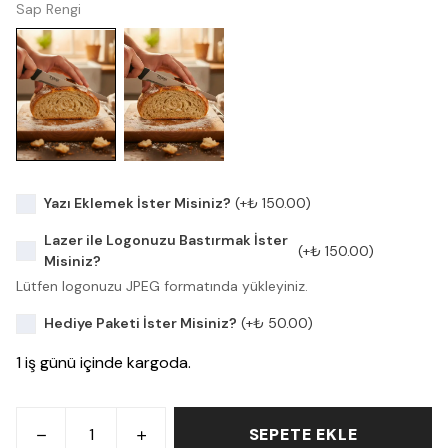
Sap Rengi
Yazı Eklemek İster Misiniz?
(+
₺ 150.00
)
Lazer ile Logonuzu Bastırmak İster
(+
₺ 150.00
)
Misiniz?
Lütfen logonuzu JPEG formatında yükleyiniz.
Hediye Paketi İster Misiniz?
(+
₺ 50.00
)
1 iş günü içinde kargoda.
SEPETE EKLE