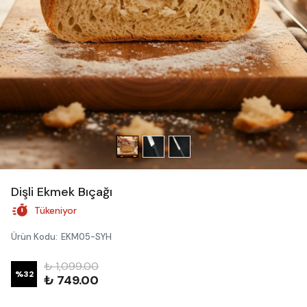
Dişli Ekmek Bıçağı
Tükeniyor
Ürün Kodu
:
EKM05-SYH
₺ 1,099.00
%
32
₺ 749.00