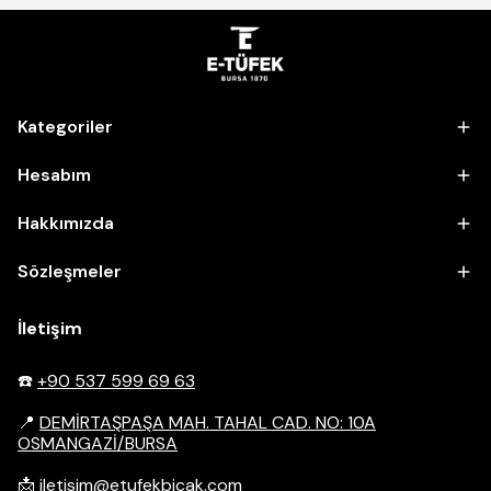
Kategoriler
Hesabım
Hakkımızda
Sözleşmeler
İletişim
☎️
+90 537 599 69 63
📍
DEMİRTAŞPAŞA MAH. TAHAL CAD. NO: 10A
OSMANGAZİ/BURSA
📩
iletisim@etufekbicak.com