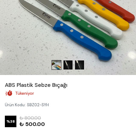
ABS Plastik Sebze Bıçağı
Tükeniyor
Ürün Kodu
:
SBZ02-SYH
₺ 800.00
%
38
₺ 500.00