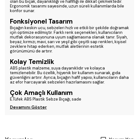
olan bu bıçak, dayanıklılığı ve hafifliği ile dikkat çekmektedir.
Ergonomik tasarımı sayesinde, uzun süreli kullanımlarda bile
konfor sunar.
Fonksiyonel Tasarım
Bıçağın keskin ucu, sebzeleri hızlı ve etkili bir şekilde doğramak
için optimize edilmiştir. Farklı renk seçenekleri, kullanıcıların
mutfak dekorasyonuna uyum sağlamasına olanak tanır. Siyah,
beyaz, kırmızı, mavi, sarı ve yeşil gibi çeşitli sap renkleri, kişisel
zevklere hitap ederken, mutfak aletlerinin estetik
görünümünü de artırır.
Kolay Temizlik
ABS plastik malzeme, suya dayanıklıdır ve kolayca
temizlenebilir. Bu özellik, hijyenik bir kullanım sunarak, gıda
güvenliğini artırır. Ayrıca, bıçağın hafif yapısı, kullanıcıların daha
az efor harcayarak sebzeleri hazırlamasını sağlar.
Çok Amaçlı Kullanım
E.Tüfek ABS Plastik Sebze Bıçağı, sade
Devamını Göster