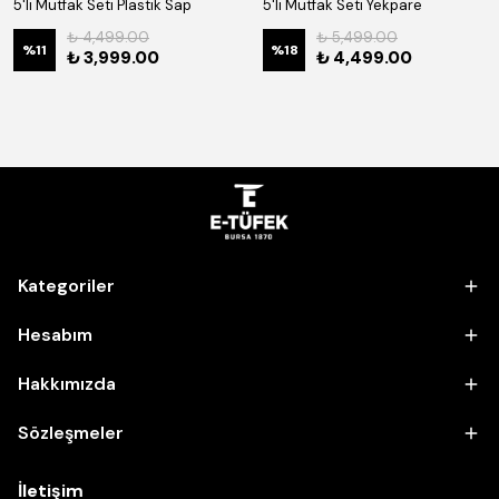
5'li Mutfak Seti Plastik Sap
5'li Mutfak Seti Yekpare
₺ 4,499.00
₺ 5,499.00
%
11
%
18
₺ 3,999.00
₺ 4,499.00
Kategoriler
Hesabım
Hakkımızda
Sözleşmeler
İletişim