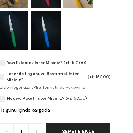
Yazı Eklemek İster Misiniz?
(+
₺ 150.00
)
Lazer ile Logonuzu Bastırmak İster
(+
₺ 150.00
)
Misiniz?
Lütfen logonuzu JPEG formatında yükleyiniz.
Hediye Paketi İster Misiniz?
(+
₺ 50.00
)
1 iş günü içinde kargoda.
SEPETE EKLE