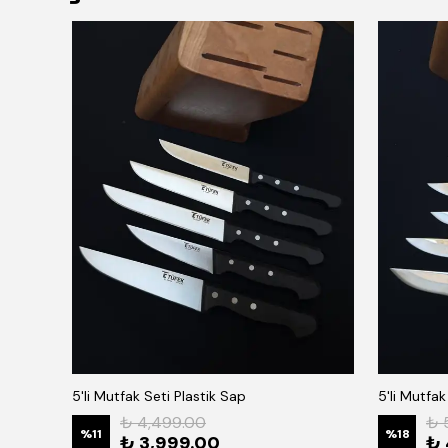
5'li Mutfak Seti Plastik Sap
5'li Mutfa
₺ 4,499.00
₺ 
%
11
%
18
₺ 3,999.00
₺ 