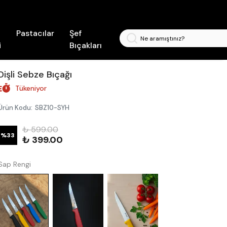
Pastacılar
Şef
i
Bıçakları
Dişli Sebze Bıçağı
Tükeniyor
Ürün Kodu
:
SBZ10-SYH
₺ 599.00
%
33
₺ 399.00
Sap Rengi