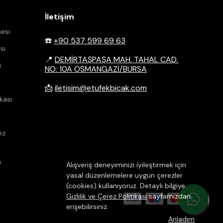
İletişim
esi
☎️
+90 537 599 69 63
sı
📍
DEMİRTAŞPAŞA MAH. TAHAL CAD.
i
NO: 10A OSMANGAZİ/BURSA
📩
iletisim@etufekbicak.com
kası
ez
u
Alışveriş deneyiminizi iyileştirmek için
yasal düzenlemelere uygun çerezler
(cookies) kullanıyoruz. Detaylı bilgiye
Gizlilik ve Çerez Politikası
sayfamızdan
erişebilirsiniz.
Anladım