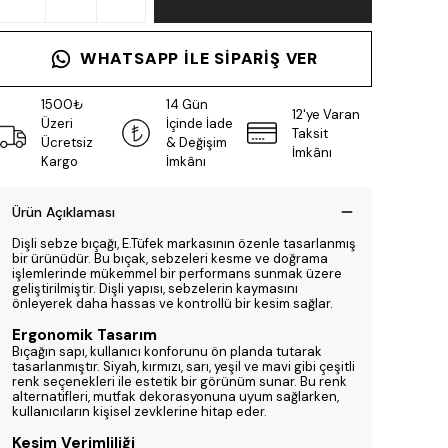
WHATSAPP ILE SIPARIŞ VER
1500₺
14 Gün
12'ye Varan
Üzeri
İçinde İade
Taksit
Ücretsiz
& Değişim
İmkânı
Kargo
İmkânı
Ürün Açıklaması
Dişli sebze bıçağı, E.Tüfek markasının özenle tasarlanmış
bir ürünüdür. Bu bıçak, sebzeleri kesme ve doğrama
işlemlerinde mükemmel bir performans sunmak üzere
geliştirilmiştir. Dişli yapısı, sebzelerin kaymasını
önleyerek daha hassas ve kontrollü bir kesim sağlar.
Ergonomik Tasarım
Bıçağın sapı, kullanıcı konforunu ön planda tutarak
tasarlanmıştır. Siyah, kırmızı, sarı, yeşil ve mavi gibi çeşitli
renk seçenekleri ile estetik bir görünüm sunar. Bu renk
alternatifleri, mutfak dekorasyonuna uyum sağlarken,
kullanıcıların kişisel zevklerine hitap eder.
Kesim Verimliliği