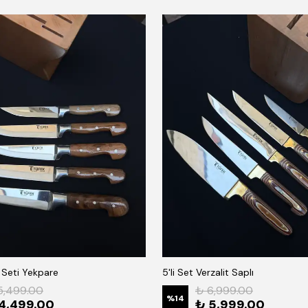
k Seti Yekpare
5'li Set Verzalit Saplı
5,499.00
₺ 6,999.00
%
14
4,499.00
₺ 5,999.00